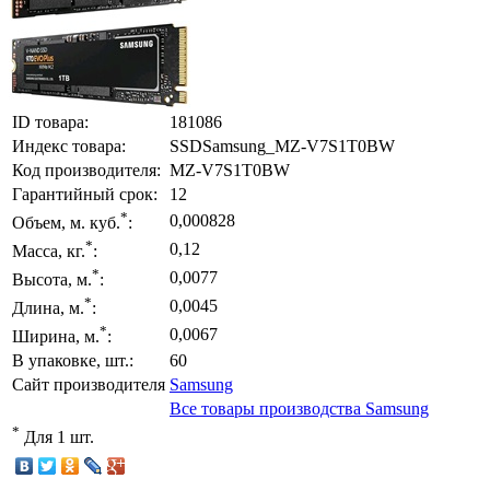
ID товара:
181086
Индекс товара:
SSDSamsung_MZ-V7S1T0BW
Код производителя:
MZ-V7S1T0BW
Гарантийный срок:
12
*
0,000828
Объем, м. куб.
:
*
0,12
Масса, кг.
:
*
0,0077
Высота, м.
:
*
0,0045
Длина, м.
:
*
0,0067
Ширина, м.
:
В упаковке, шт.:
60
Сайт производителя
Samsung
Все товары производства Samsung
*
Для 1 шт.