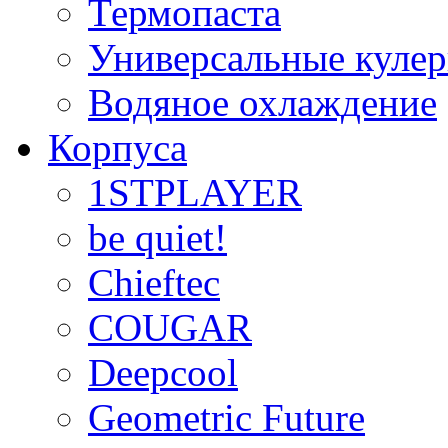
Термопаста
Универсальные куле
Водяное охлаждение
Корпуса
1STPLAYER
be quiet!
Chieftec
COUGAR
Deepcool
Geometric Future