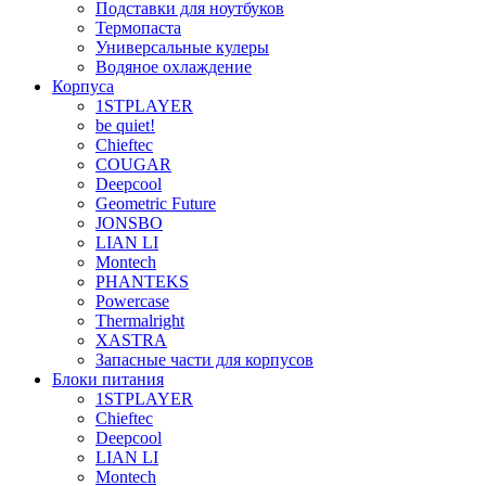
Подставки для ноутбуков
Термопаста
Универсальные кулеры
Водяное охлаждение
Корпуса
1STPLAYER
be quiet!
Chieftec
COUGAR
Deepcool
Geometric Future
JONSBO
LIAN LI
Montech
PHANTEKS
Powercase
Thermalright
XASTRA
Запасные части для корпусов
Блоки питания
1STPLAYER
Chieftec
Deepcool
LIAN LI
Montech