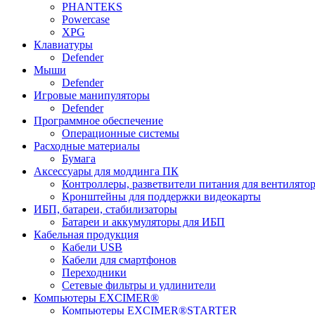
PHANTEKS
Powercase
XPG
Клавиатуры
Defender
Мыши
Defender
Игровые манипуляторы
Defender
Программное обеспечение
Операционные системы
Расходные материалы
Бумага
Аксессуары для моддинга ПК
Контроллеры, разветвители питания для вентилято
Кронштейны для поддержки видеокарты
ИБП, батареи, стабилизаторы
Батареи и аккумуляторы для ИБП
Кабельная продукция
Кабели USB
Кабели для смартфонов
Переходники
Сетевые фильтры и удлинители
Компьютеры EXCIMER®
Компьютеры EXCIMER®STARTER