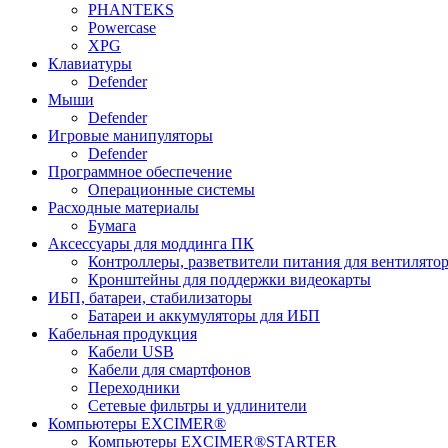
PHANTEKS
Powercase
XPG
Клавиатуры
Defender
Мыши
Defender
Игровые манипуляторы
Defender
Программное обеспечение
Операционные системы
Расходные материалы
Бумага
Аксессуары для моддинга ПК
Контроллеры, разветвители питания для вентилято
Кронштейны для поддержки видеокарты
ИБП, батареи, стабилизаторы
Батареи и аккумуляторы для ИБП
Кабельная продукция
Кабели USB
Кабели для смартфонов
Переходники
Сетевые фильтры и удлинители
Компьютеры EXCIMER®
Компьютеры EXCIMER®STARTER