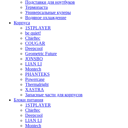
Подставки для ноутбуков
Термопаста
Универсальные кулеры
Водяное охлаждение
Корпуса
1STPLAYER
be quiet!
Chieftec
COUGAR
Deepcool
Geometric Future
JONSBO
LIAN LI
Montech
PHANTEKS
Powercase
Thermalright
XASTRA
Запасные части для корпусов
Блоки питания
1STPLAYER
Chieftec
Deepcool
LIAN LI
Montech