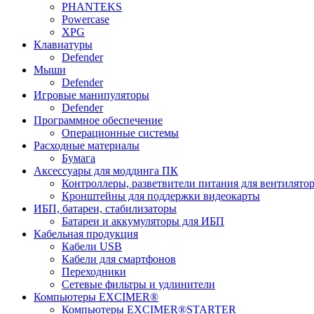
PHANTEKS
Powercase
XPG
Клавиатуры
Defender
Мыши
Defender
Игровые манипуляторы
Defender
Программное обеспечение
Операционные системы
Расходные материалы
Бумага
Аксессуары для моддинга ПК
Контроллеры, разветвители питания для вентилято
Кронштейны для поддержки видеокарты
ИБП, батареи, стабилизаторы
Батареи и аккумуляторы для ИБП
Кабельная продукция
Кабели USB
Кабели для смартфонов
Переходники
Сетевые фильтры и удлинители
Компьютеры EXCIMER®
Компьютеры EXCIMER®STARTER