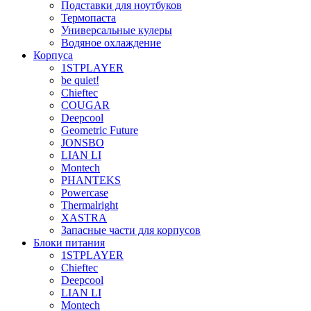
Подставки для ноутбуков
Термопаста
Универсальные кулеры
Водяное охлаждение
Корпуса
1STPLAYER
be quiet!
Chieftec
COUGAR
Deepcool
Geometric Future
JONSBO
LIAN LI
Montech
PHANTEKS
Powercase
Thermalright
XASTRA
Запасные части для корпусов
Блоки питания
1STPLAYER
Chieftec
Deepcool
LIAN LI
Montech