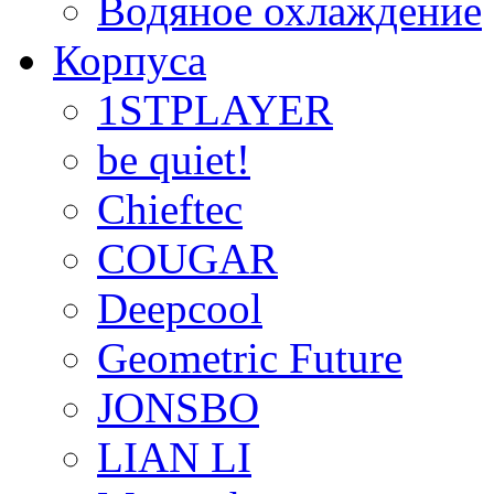
Водяное охлаждение
Корпуса
1STPLAYER
be quiet!
Chieftec
COUGAR
Deepcool
Geometric Future
JONSBO
LIAN LI