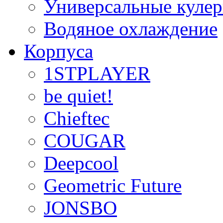
Универсальные куле
Водяное охлаждение
Корпуса
1STPLAYER
be quiet!
Chieftec
COUGAR
Deepcool
Geometric Future
JONSBO