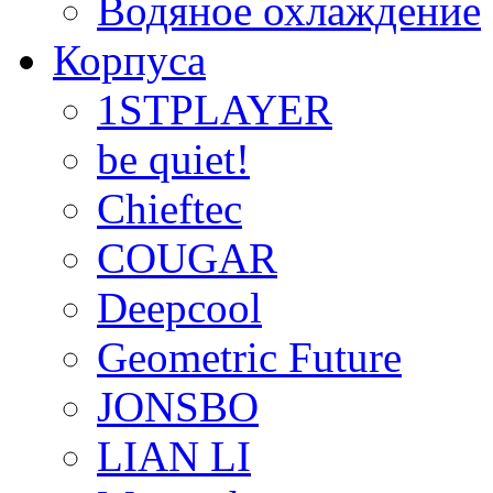
Водяное охлаждение
Корпуса
1STPLAYER
be quiet!
Chieftec
COUGAR
Deepcool
Geometric Future
JONSBO
LIAN LI