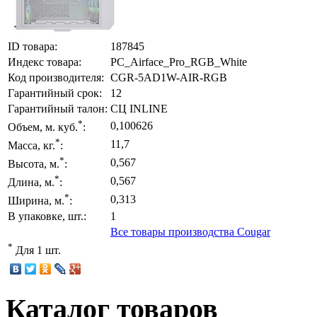
ID товара:
187845
Индекс товара:
PC_Airface_Pro_RGB_White
Код производителя:
CGR-5AD1W-AIR-RGB
Гарантийный срок:
12
Гарантийный талон:
СЦ INLINE
*
0,100626
Объем, м. куб.
:
*
11,7
Масса, кг.
:
*
0,567
Высота, м.
:
*
0,567
Длина, м.
:
*
0,313
Ширина, м.
:
В упаковке, шт.:
1
Все товары производства Cougar
*
Для 1 шт.
Каталог товаров