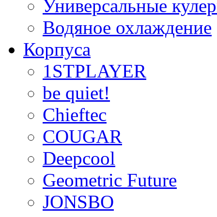
Универсальные куле
Водяное охлаждение
Корпуса
1STPLAYER
be quiet!
Chieftec
COUGAR
Deepcool
Geometric Future
JONSBO