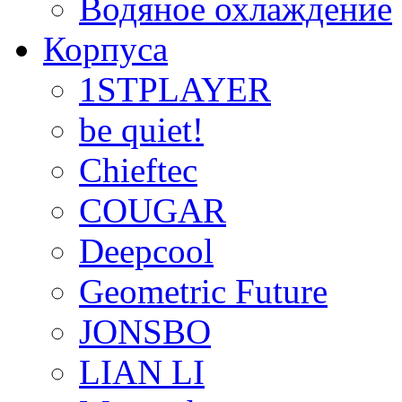
Водяное охлаждение
Корпуса
1STPLAYER
be quiet!
Chieftec
COUGAR
Deepcool
Geometric Future
JONSBO
LIAN LI