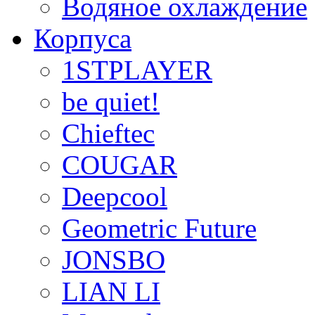
Водяное охлаждение
Корпуса
1STPLAYER
be quiet!
Chieftec
COUGAR
Deepcool
Geometric Future
JONSBO
LIAN LI