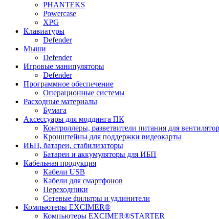
PHANTEKS
Powercase
XPG
Клавиатуры
Defender
Мыши
Defender
Игровые манипуляторы
Defender
Программное обеспечение
Операционные системы
Расходные материалы
Бумага
Аксессуары для моддинга ПК
Контроллеры, разветвители питания для вентилято
Кронштейны для поддержки видеокарты
ИБП, батареи, стабилизаторы
Батареи и аккумуляторы для ИБП
Кабельная продукция
Кабели USB
Кабели для смартфонов
Переходники
Сетевые фильтры и удлинители
Компьютеры EXCIMER®
Компьютеры EXCIMER®STARTER