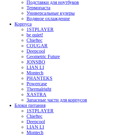
Подставки для ноутбуков
Термопаста
Универсальные кулеры
Водяное охлаждение
Корпуса
1STPLAYER
be quiet!
Chieftec
COUGAR
Deepcool
Geometric Future
JONSBO
LIAN LI
Montech
PHANTEKS
Powercase
Thermalright
XASTRA
Запасные части для корпусов
Блоки питания
1STPLAYER
Chieftec
Deepcool
LIAN LI
Montech