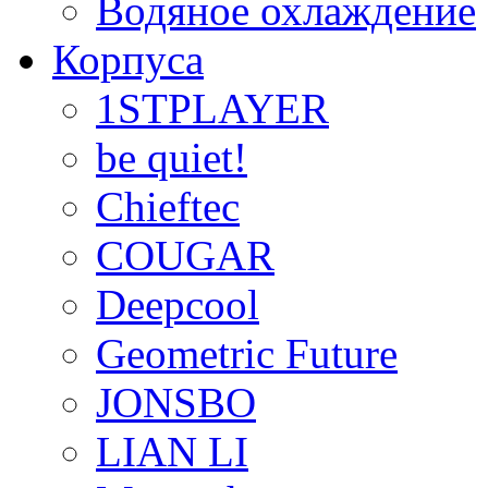
Водяное охлаждение
Корпуса
1STPLAYER
be quiet!
Chieftec
COUGAR
Deepcool
Geometric Future
JONSBO
LIAN LI