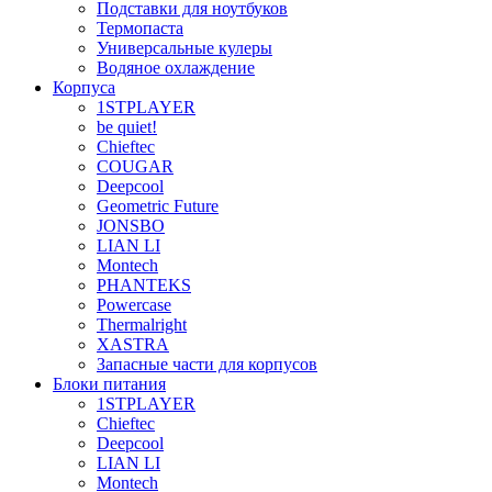
Подставки для ноутбуков
Термопаста
Универсальные кулеры
Водяное охлаждение
Корпуса
1STPLAYER
be quiet!
Chieftec
COUGAR
Deepcool
Geometric Future
JONSBO
LIAN LI
Montech
PHANTEKS
Powercase
Thermalright
XASTRA
Запасные части для корпусов
Блоки питания
1STPLAYER
Chieftec
Deepcool
LIAN LI
Montech