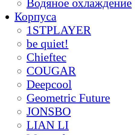
Водяное охлаждение
Корпуса
1STPLAYER
be quiet!
Chieftec
COUGAR
Deepcool
Geometric Future
JONSBO
LIAN LI