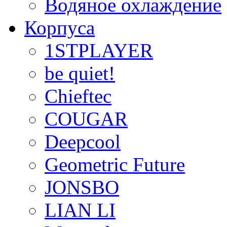
Водяное охлаждение
Корпуса
1STPLAYER
be quiet!
Chieftec
COUGAR
Deepcool
Geometric Future
JONSBO
LIAN LI