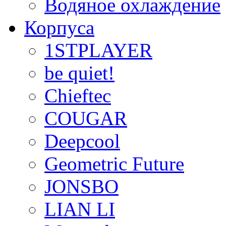
Водяное охлаждение
Корпуса
1STPLAYER
be quiet!
Chieftec
COUGAR
Deepcool
Geometric Future
JONSBO
LIAN LI