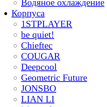
Водяное охлаждение
Корпуса
1STPLAYER
be quiet!
Chieftec
COUGAR
Deepcool
Geometric Future
JONSBO
LIAN LI