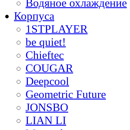
Водяное охлаждение
Корпуса
1STPLAYER
be quiet!
Chieftec
COUGAR
Deepcool
Geometric Future
JONSBO
LIAN LI