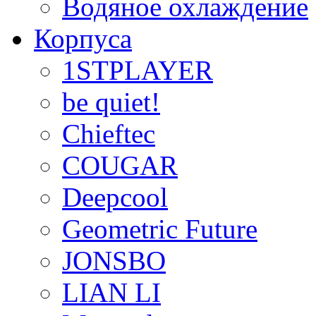
Водяное охлаждение
Корпуса
1STPLAYER
be quiet!
Chieftec
COUGAR
Deepcool
Geometric Future
JONSBO
LIAN LI