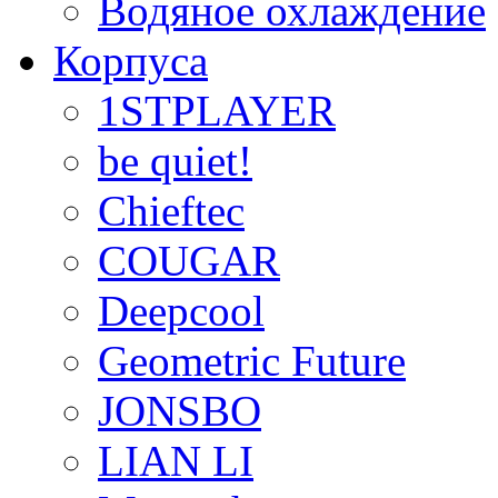
Водяное охлаждение
Корпуса
1STPLAYER
be quiet!
Chieftec
COUGAR
Deepcool
Geometric Future
JONSBO
LIAN LI