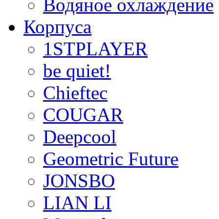
Водяное охлаждение
Корпуса
1STPLAYER
be quiet!
Chieftec
COUGAR
Deepcool
Geometric Future
JONSBO
LIAN LI