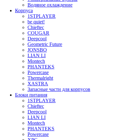
Водяное охлаждение
Корпуса
1STPLAYER
be quiet!
Chieftec
COUGAR
Deepcool
Geometric Future
JONSBO
LIAN LI
Montech
PHANTEKS
Powercase
Thermalright
XASTRA
Запасные части для корпусов
Блоки питания
1STPLAYER
Chieftec
Deepcool
LIAN LI
Montech
PHANTEKS
Powercase
XPG