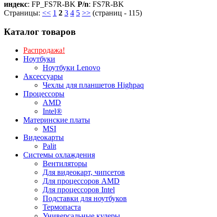
индекс
: FP_FS7R-BK
P/n
: FS7R-BK
Страницы:
<<
1
2
3
4
5
>>
(страниц - 115)
Каталог товаров
Распродажа!
Ноутбуки
Ноутбуки Lenovo
Аксессуары
Чехлы для планшетов Highpaq
Процессоры
AMD
Intel®
Материнские платы
MSI
Видеокарты
Palit
Системы охлаждения
Вентиляторы
Для видеокарт, чипсетов
Для процессоров AMD
Для процессоров Intel
Подставки для ноутбуков
Термопаста
Универсальные кулеры