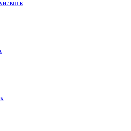
-WH / BULK
K
LK