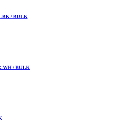
R-BK / BULK
7R-WH / BULK
K