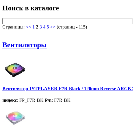
Поиск в каталоге
Страницы:
<<
1
2
3
4
5
>>
(страниц - 115)
Вентиляторы
Вентилятор 1STPLAYER F7R Black / 120mm Reverse ARGB 3p
индекс
: FP_F7R-BK
P/n
: F7R-BK