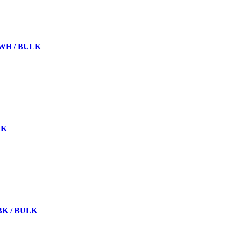
-WH / BULK
LK
-BK / BULK