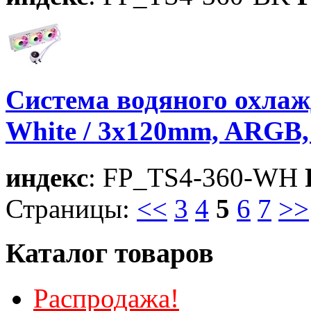
Система водяного охла
White / 3x120mm, ARGB, 
индекс
: FP_TS4-360-WH
Страницы:
<<
3
4
5
6
7
>>
Каталог товаров
Распродажа!