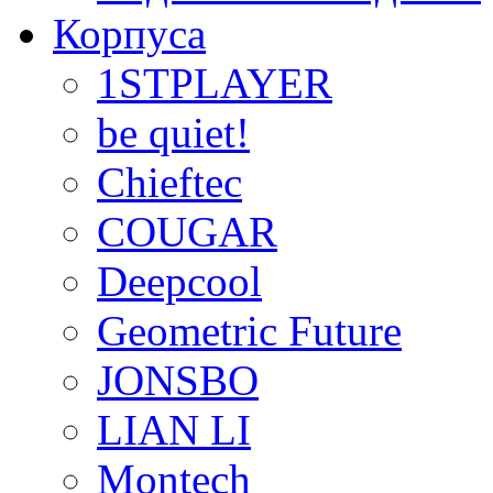
Корпуса
1STPLAYER
be quiet!
Chieftec
COUGAR
Deepcool
Geometric Future
JONSBO
LIAN LI
Montech