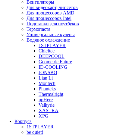
Вентиляторы
Для видеокарт, чипсетов
Для процессоров AMD
Для процессоров Intel
Подставки для ноутбуков
Термопаста
Универсальные кулеры
Водяное охлаждение
1STPLAYER
Chieftec
DEEPCOOL
Geometric Future
ID-COOLING
JONSBO
Lian Li
Montech
Phanteks
Thermalright
upHere
Valkyrie
XASTRA
XPG
Корпуса
1STPLAYER
be quiet!