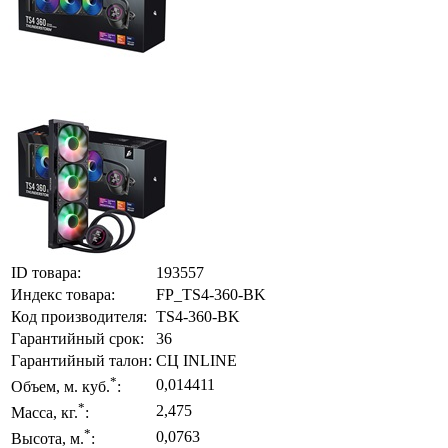
ID товара:
193557
Индекс товара:
FP_TS4-360-BK
Код производителя:
TS4-360-BK
Гарантийный срок:
36
Гарантийный талон:
СЦ INLINE
*
0,014411
Объем, м. куб.
:
*
2,475
Масса, кг.
:
*
0,0763
Высота, м.
: