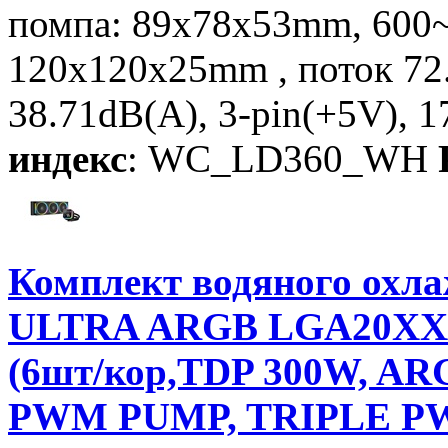
помпа: 89х78х53mm, 600
120x120x25mm , поток 7
38.71dB(A), 3-pin(+5V), 1
индекс
: WC_LD360_WH
Комплект водяного ох
ULTRA ARGB LGA20XX/
(6шт/кор,TDP 300W, ARGB
PWM PUMP, TRIPLE P