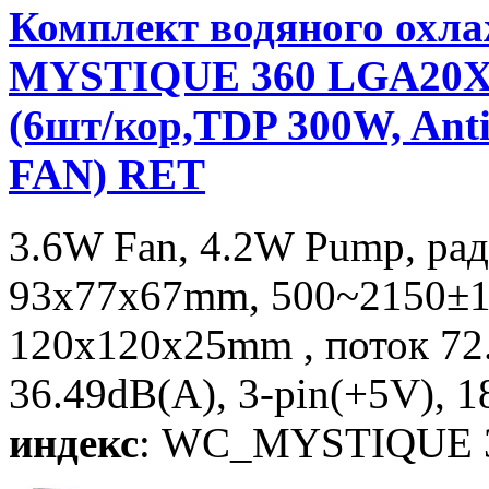
Комплект водяного ох
MYSTIQUE 360 LGA20XX
(6шт/кор,TDP 300W, Ant
FAN) RET
3.6W Fan, 4.2W Pump, ра
93х77х67mm, 500~2150±1
120x120x25mm , поток 7
36.49dB(A), 3-pin(+5V), 1
индекс
: WC_MYSTIQUE 