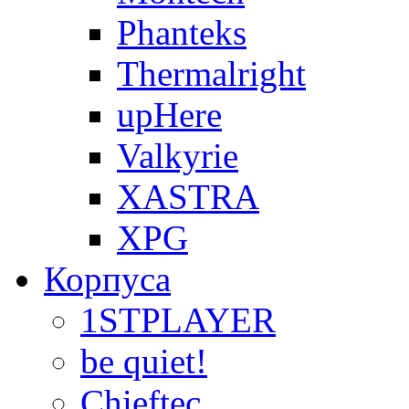
Phanteks
Thermalright
upHere
Valkyrie
XASTRA
XPG
Корпуса
1STPLAYER
be quiet!
Chieftec