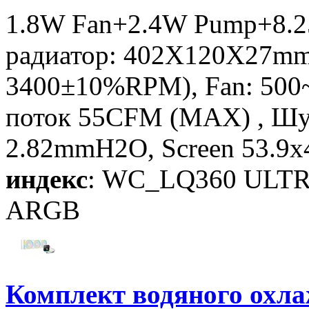
1.8W Fan+2.4W Pump+8.2
радиатор: 402X120X27mm
3400±10%RPM), Fan: 500
поток 55CFM (MAX) , Шу
2.82mmH2O, Screen 53.9x
индекс
: WC_LQ360 ULT
ARGB
Комплект водяного ох