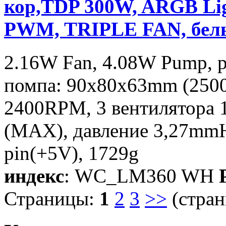
кор,TDP 300W, ARGB Ligh
PWM, TRIPLE FAN, бел
2.16W Fan, 4.08W Pump, 
помпа: 90х80х63mm (2500
2400RPM, 3 вентилятора 
(MAX), давление 3,27mmH
pin(+5V), 1729g
индекс
: WC_LM360 WH
P
Страницы:
1
2
3
>>
(стран