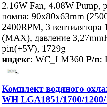
2.16W Fan, 4.08W Pump, 
помпа: 90х80х63mm (2500
2400RPM, 3 вентилятора 
(MAX), давление 3,27mmH
pin(+5V), 1729g
индекс
: WC_LM360
P/n
:
Комплект водяного ох
WH LGA1851/1700/1200