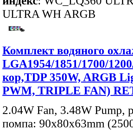
индекс
: WC_LQ360 ULT
ULTRA WH ARGB
Комплект водяного ох
LGA1954/1851/1700/120
кор,TDP 350W, ARGB Ligh
PWM, TRIPLE FAN) RE
2.04W Fan, 3.48W Pump, 
помпа: 90х80х63mm (2500