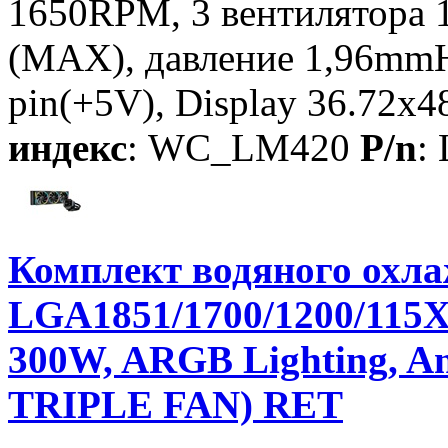
1650RPM, 3 вентилятора 
(MAX), давление 1,96mmH
pin(+5V), Display 36.72x
индекс
: WC_LM420
P/n
:
Комплект водяного ох
LGA1851/1700/1200/115
300W, ARGB Lighting, An
TRIPLE FAN) RET