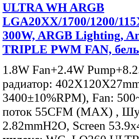
ULTRA WH ARGB
LGA20XX/1700/1200/11
300W, ARGB Lighting, A
TRIPLE PWM FAN, бел
1.8W Fan+2.4W Pump+8.2
радиатор: 402X120X27mm
3400±10%RPM), Fan: 500
поток 55CFM (MAX) , Шу
2.82mmH2O, Screen 53.9x