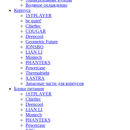
Водяное охлаждение
Корпуса
1STPLAYER
be quiet!
Chieftec
COUGAR
Deepcool
Geometric Future
JONSBO
LIAN LI
Montech
PHANTEKS
Powercase
Thermalright
XASTRA
Запасные части для корпусов
Блоки питания
1STPLAYER
Chieftec
Deepcool
LIAN LI
Montech
PHANTEKS
Powercase