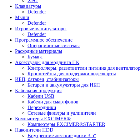
XPG
Клавиатуры
Defender
Мыши
Defender
Игровые манипуляторы
Defender
Программное обеспечение
Операционные системы
Расходные материалы
Бумага
Аксессуары для моддинга ПК
Контроллеры, разветвители питания для вентилято
Кронштейны для поддержки видеокарты
ИБП, батареи, стабилизаторы
Батареи и аккумуляторы для ИБП
Кабельная продукция
Кабели USB
Кабели для смартфонов
Переходники
Сетевые фильтры и удлинители
Компьютеры EXCIMER®
Компьютеры EXCIMER®STARTER
Накопители HDD
Внутренние жесткие диски 3.5"