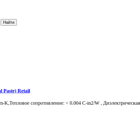
aste) Retail
/m-K,Тепловое сопротивление: < 0.004 С-in2/W , Диэлектрическая