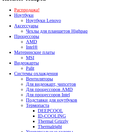
Распродажа!
Ноутбуки
Ноутбуки Lenovo
Аксессуары
Чехлы для планшетов Highpaq
Процессоры
AMD
Intel®
Материнские платы
MSI
Видеокарты
Palit
Системы охлаждения
Вентиляторы
Для видеокарт, чипсетов
Для процессоров AMD
Для процессоров Intel
Подставки для ноутбуков
Термопаста
DEEPCOOL
ID-COOLING
Thermal Grizzly
Thermalright
Универсальные кулеры