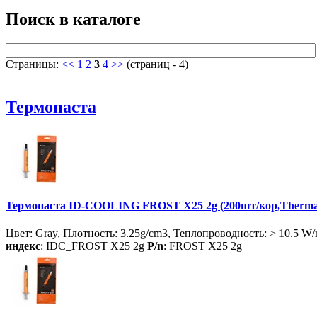
Поиск в каталоге
Страницы:
<<
1
2
3
4
>>
(страниц - 4)
Термопаста
Термопаста ID-COOLING FROST X25 2g (200шт/кор,Thermal P
Цвет: Gray, Плотность: 3.25g/cm3, Теплопроводность: > 10.5 W
индекс
: IDC_FROST X25 2g
P/n
: FROST X25 2g