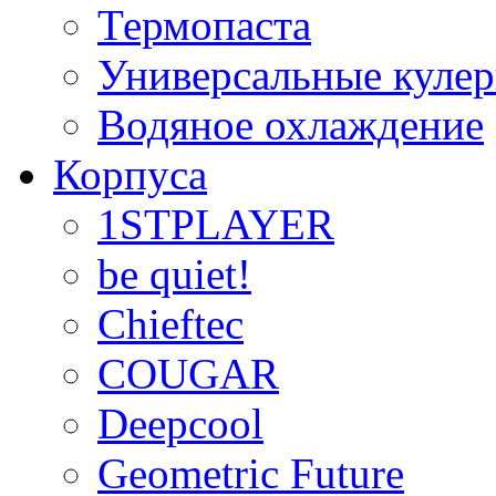
Термопаста
Универсальные куле
Водяное охлаждение
Корпуса
1STPLAYER
be quiet!
Chieftec
COUGAR
Deepcool
Geometric Future