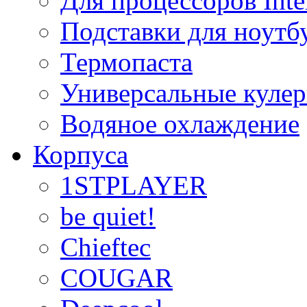
Для процессоров Inte
Подставки для ноутб
Термопаста
Универсальные куле
Водяное охлаждение
Корпуса
1STPLAYER
be quiet!
Chieftec
COUGAR