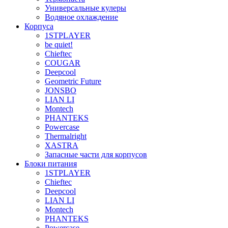
Универсальные кулеры
Водяное охлаждение
Корпуса
1STPLAYER
be quiet!
Chieftec
COUGAR
Deepcool
Geometric Future
JONSBO
LIAN LI
Montech
PHANTEKS
Powercase
Thermalright
XASTRA
Запасные части для корпусов
Блоки питания
1STPLAYER
Chieftec
Deepcool
LIAN LI
Montech
PHANTEKS
Powercase