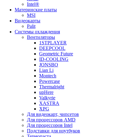
Intel®
Материнские платы
MSI
Видеокарты
Palit
Системы охлаждения
Вентиляторы
1STPLAYER
DEEPCOOL
Geometric Future
ID-COOLING
JONSBO
Lian Li
Montech
Powercase
Thermalright
upHere
Valkyrie
XASTRA
XPG
Для видеокарт, чипсетов
Для процессоров AMD
Для процессоров Intel
Подставки для ноутбуков
Термопаста