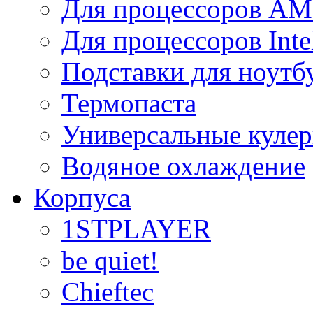
Для процессоров A
Для процессоров Inte
Подставки для ноутб
Термопаста
Универсальные куле
Водяное охлаждение
Корпуса
1STPLAYER
be quiet!
Chieftec