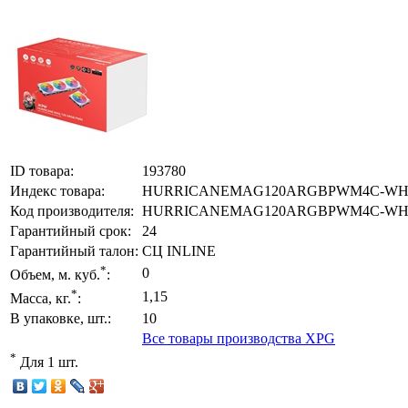
ID товара:
193780
Индекс товара:
HURRICANEMAG120ARGBPWM4C-W
Код производителя:
HURRICANEMAG120ARGBPWM4C-W
Гарантийный срок:
24
Гарантийный талон:
СЦ INLINE
*
0
Объем, м. куб.
:
*
1,15
Масса, кг.
:
В упаковке, шт.:
10
Все товары производства XPG
*
Для 1 шт.