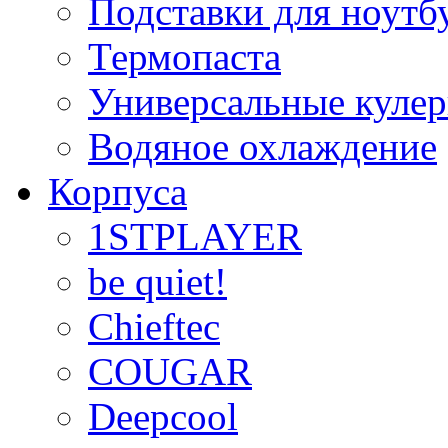
Подставки для ноутб
Термопаста
Универсальные куле
Водяное охлаждение
Корпуса
1STPLAYER
be quiet!
Chieftec
COUGAR
Deepcool