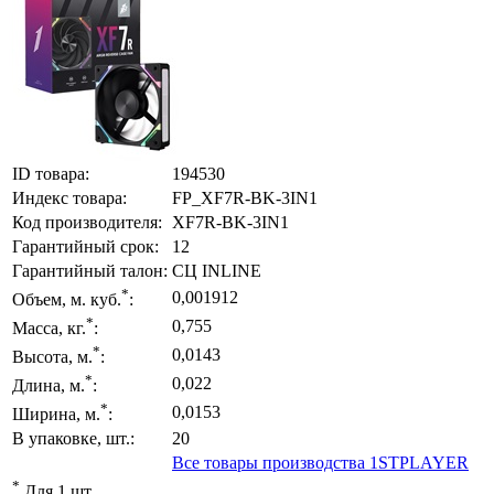
ID товара:
194530
Индекс товара:
FP_XF7R-BK-3IN1
Код производителя:
XF7R-BK-3IN1
Гарантийный срок:
12
Гарантийный талон:
СЦ INLINE
*
0,001912
Объем, м. куб.
:
*
0,755
Масса, кг.
:
*
0,0143
Высота, м.
:
*
0,022
Длина, м.
:
*
0,0153
Ширина, м.
:
В упаковке, шт.:
20
Все товары производства 1STPLAYER
*
Для 1 шт.