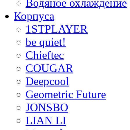
Водяное охлаждение
Корпуса
1STPLAYER
be quiet!
Chieftec
COUGAR
Deepcool
Geometric Future
JONSBO
LIAN LI