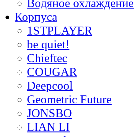
Водяное охлаждение
Корпуса
1STPLAYER
be quiet!
Chieftec
COUGAR
Deepcool
Geometric Future
JONSBO
LIAN LI