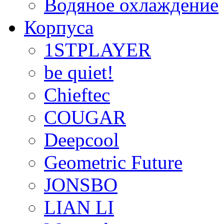
Водяное охлаждение
Корпуса
1STPLAYER
be quiet!
Chieftec
COUGAR
Deepcool
Geometric Future
JONSBO
LIAN LI