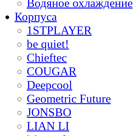
Водяное охлаждение
Корпуса
1STPLAYER
be quiet!
Chieftec
COUGAR
Deepcool
Geometric Future
JONSBO
LIAN LI