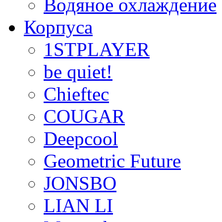
Водяное охлаждение
Корпуса
1STPLAYER
be quiet!
Chieftec
COUGAR
Deepcool
Geometric Future
JONSBO
LIAN LI