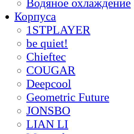
Водяное охлаждение
Корпуса
1STPLAYER
be quiet!
Chieftec
COUGAR
Deepcool
Geometric Future
JONSBO
LIAN LI