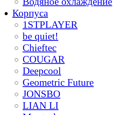
Водяное охлаждение
Корпуса
1STPLAYER
be quiet!
Chieftec
COUGAR
Deepcool
Geometric Future
JONSBO
LIAN LI