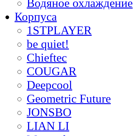
Водяное охлаждение
Корпуса
1STPLAYER
be quiet!
Chieftec
COUGAR
Deepcool
Geometric Future
JONSBO
LIAN LI