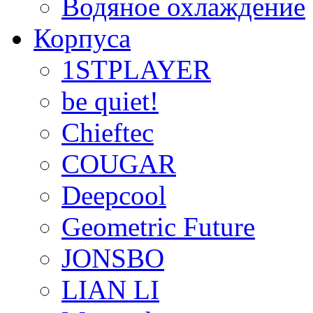
Водяное охлаждение
Корпуса
1STPLAYER
be quiet!
Chieftec
COUGAR
Deepcool
Geometric Future
JONSBO
LIAN LI