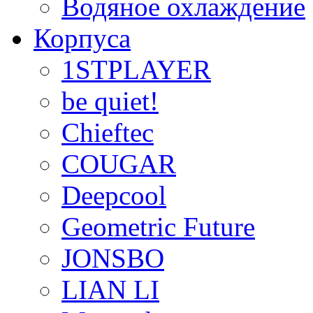
Водяное охлаждение
Корпуса
1STPLAYER
be quiet!
Chieftec
COUGAR
Deepcool
Geometric Future
JONSBO
LIAN LI