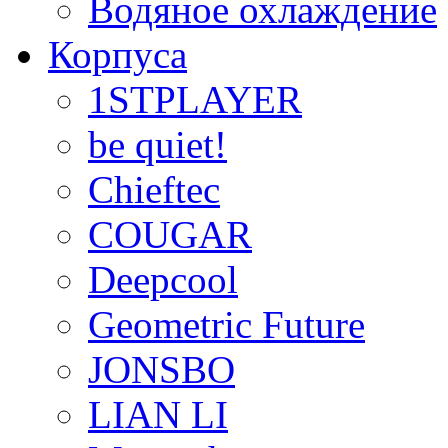
Водяное охлаждение
Корпуса
1STPLAYER
be quiet!
Chieftec
COUGAR
Deepcool
Geometric Future
JONSBO
LIAN LI