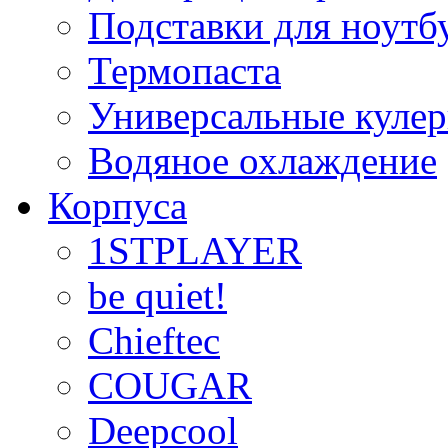
Подставки для ноутб
Термопаста
Универсальные куле
Водяное охлаждение
Корпуса
1STPLAYER
be quiet!
Chieftec
COUGAR
Deepcool