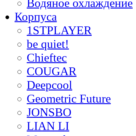
Водяное охлаждение
Корпуса
1STPLAYER
be quiet!
Chieftec
COUGAR
Deepcool
Geometric Future
JONSBO
LIAN LI