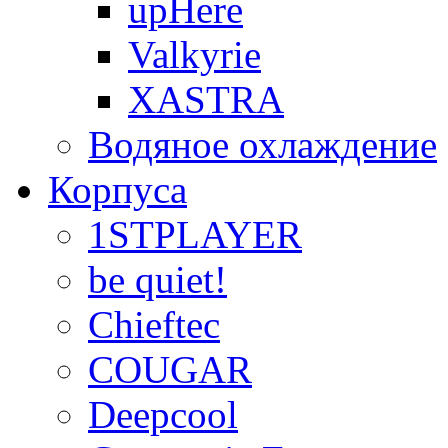
upHere
Valkyrie
XASTRA
Водяное охлаждение
Корпуса
1STPLAYER
be quiet!
Chieftec
COUGAR
Deepcool