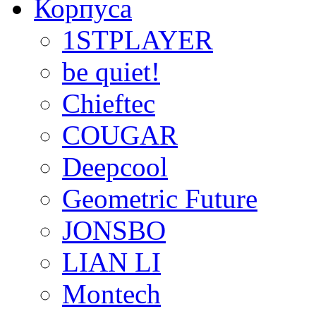
Корпуса
1STPLAYER
be quiet!
Chieftec
COUGAR
Deepcool
Geometric Future
JONSBO
LIAN LI
Montech