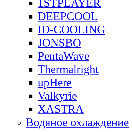
1STPLAYER
DEEPCOOL
ID-COOLING
JONSBO
PentaWave
Thermalright
upHere
Valkyrie
XASTRA
Водяное охлаждение