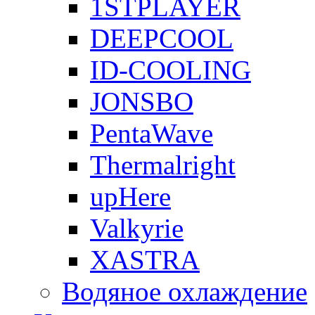
1STPLAYER
DEEPCOOL
ID-COOLING
JONSBO
PentaWave
Thermalright
upHere
Valkyrie
XASTRA
Водяное охлаждение