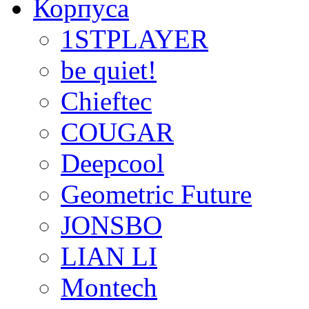
Корпуса
1STPLAYER
be quiet!
Chieftec
COUGAR
Deepcool
Geometric Future
JONSBO
LIAN LI
Montech