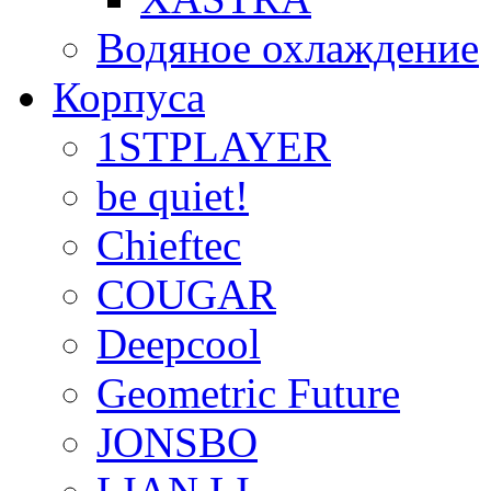
Водяное охлаждение
Корпуса
1STPLAYER
be quiet!
Chieftec
COUGAR
Deepcool
Geometric Future
JONSBO