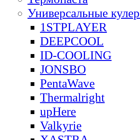
Универсальные куле
1STPLAYER
DEEPCOOL
ID-COOLING
JONSBO
PentaWave
Thermalright
upHere
Valkyrie
XASTRA