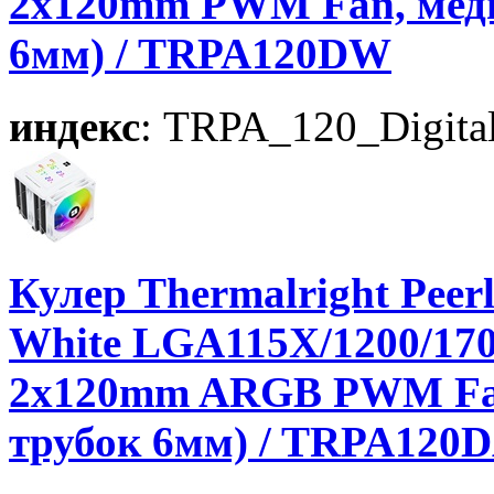
2x120mm PWM Fan, медно
6мм) / TRPA120DW
индекс
: TRPA_120_Digita
Кулер Thermalright Peerl
White LGA115X/1200/170
2x120mm ARGB PWM Fan,
трубок 6мм) / TRPA120