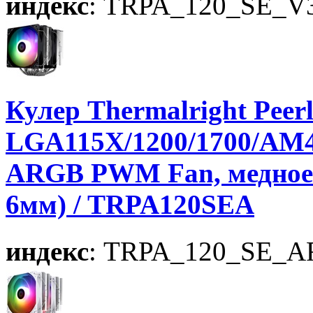
индекс
: TRPA_120_SE_V
Кулер Thermalright Peer
LGA115X/1200/1700/AM4
ARGB PWM Fan, медное о
6мм) / TRPA120SEA
индекс
: TRPA_120_SE_